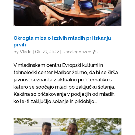
Okrogla miza o izzivih mladih pri iskanju
prvih
by
Vlado
|
Okt 27, 2022
|
Uncategorized @sl
V mladinskem centru Evropski kulturni in
tehnološki center Maribor želimo, da bi se širša
javnost seznanila z aktualno problematiko s
katero se soočajo mladi po zaključku šolanja.
Kakšna so pričakovanja v podjetjih od mladih,
ko le-ti zaključijo šolanje in pridobijo...