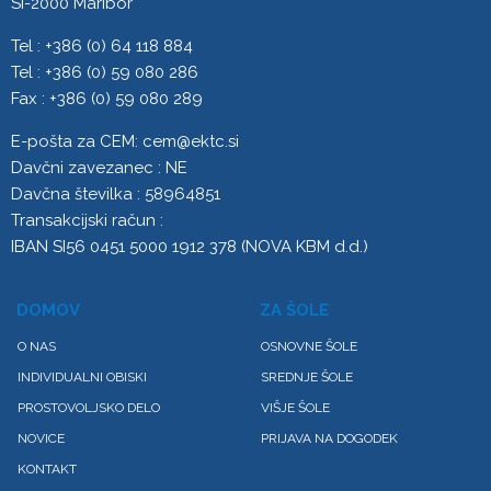
SI-2000 Maribor
Tel : +386 (0) 64 118 884
Tel : +386 (0) 59 080 286
Fax : +386 (0) 59 080 289
E-pošta za CEM:
cem@ektc.si
Davčni zavezanec : NE
Davčna številka : 58964851
Transakcijski račun :
IBAN SI56 0451 5000 1912 378 (NOVA KBM d.d.)
DOMOV
ZA ŠOLE
O NAS
OSNOVNE ŠOLE
INDIVIDUALNI OBISKI
SREDNJE ŠOLE
PROSTOVOLJSKO DELO
VIŠJE ŠOLE
NOVICE
PRIJAVA NA DOGODEK
KONTAKT