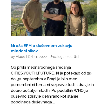
Mreža EPM o duševnem zdravju
mladostnikov
by
Vlado
|
Okt 11, 2022
|
Uncategorized @sl
Ob priliki mednarodnega srečanja
CITIES.YOUTH.FUTURE., ki je potekalo od 29.
do 30. septembra v Bragi je bilo med
pomembnimi temami razprave tudi zdravje in
dobro počutje mladih. Po podatkih WHO je
duševno zdravje definirano kot stanje
popolnega duševnega,...