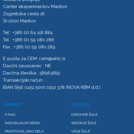
Center eksperimentov Maribor
Zagrebška cesta 18
SI-2000 Maribor
Tel : +386 (0) 64 118 884
Tel : +386 (0) 59 080 286
Fax : +386 (0) 59 080 289
E-pošta za CEM:
cem@ektc.si
Davčni zavezanec : NE
Davčna številka : 58964851
Transakcijski račun :
IBAN SI56 0451 5000 1912 378 (NOVA KBM d.d.)
DOMOV
ZA ŠOLE
O NAS
OSNOVNE ŠOLE
INDIVIDUALNI OBISKI
SREDNJE ŠOLE
PROSTOVOLJSKO DELO
VIŠJE ŠOLE