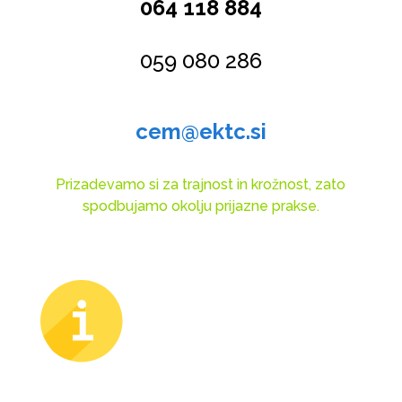
064 118 884
059 080 286
cem@ektc.si
Prizadevamo si za trajnost in krožnost, zato
spodbujamo okolju prijazne prakse.