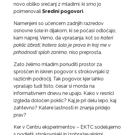
novo obliko srečanj z mladimi, ki smo jo
poimenovali
Sredini pogovori
.
Namenjeni so učencem zadnjih razredov
osnovne šole in dijakom, ki se počasi odločajo,
kam naprej. Vemo, da vprašanja, kot so
kateri
poklic izbrati, katera šola je prava in kaj me v
prihodnosti sploh zanima
, niso preprosta.
Zato želimo mladim ponuditi prostor za
sproščen in iskren pogovor s strokovnjaki iz
različnih področij. Tak pogovor, kjer lahko
vprašajo tudi tisto, česar si morda na
informativnem dnevu ne upajo. Kako v resnici
izgleda določen poklic? Kaj je pri delu lepo, kaj
zahtevno? Katere lastnosti in znanja pridejo
prav?
Ker v Centru eksperimentov – EKTC sodelujemo
s podjetji, strokovnjaki in izobraževalnimi