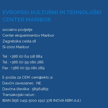
EVROPSKI KULTURNI IN TEHNOLOŠKI
CENTER MARIBOR
socialno podjetje
Center eksperimentov Maribor
Zagrebška cesta 18
SI-2000 Maribor
Tel : +386 (0) 64 118 884
Tel : +386 (0) 59 080 286
Fax : +386 (0) 59 080 289
E-pošta za CEM:
cem@ektc.si
Davčni zavezanec : NE
Davčna številka : 58964851
Transakcijski račun :
IBAN SI56 0451 5000 1912 378 (NOVA KBM d.d.)