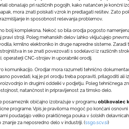
iali obnašajo pri različnih pogojih, kako natančen je končni izd
napak, mora znati poiskati vzrok in predlagati rešitev. Zato p
o razmišljanje in sposobnost reševanja problemov.
 bolj kompleksna. Nekoč so bila orodja pogosto namenjena e
 pravi stroji. Poleg mehanskih delov lahko vključujejo pnevma
odila, krmilno elektroniko in druge napredne sisteme. Zaradi
trojništva in se znati povezovati s sodelavci iz različnih strok
i, operaterji CNC-strojev in uporabniki orodij.
ro komunikacijo. Orodjar mora razumeti tehnično dokumentacij
o povedati, kaj je pri orodju treba popraviti, prilagoditi ali i
, proizvodnjo in drugimi oddelki v podjetju. Poleg tehničnega
tojnost, natančnost in pripravljenost za timsko delo.
 se posameznik običajno izobražuje v programu
oblikovalec k
icne programe. Vpis je praviloma mogoč po končani osnovni š
ogrami poudarjajo veliko praktičnega pouka v šolskih delavnicah 
o znanje za neposredno delo v industriji. (
ssgo.scv.si
)