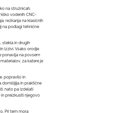
ko na stružnicah,
alniško vodenih CNC-
ja, rezkanja na klasičnih
ij na podlagi tehnične
 stekla in drugih
n izzivi. Vsako orodje
 ne ponavlja na povsem
 materialov, za katere je
, popravilo in
 domišljija in praktične
ti, nato pa izdelati
 in preizkusiti njegovo
njo. Pri tem mora