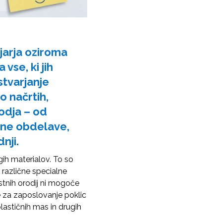
jarja
oziroma
 vse, ki jih
stvarjanje
o načrtih,
odja – od
tne obdelave,
nji.
gih materialov. To so
n različne specialne
stnih orodij ni mogoče
je za zaposlovanje poklic
plastičnih mas in drugih