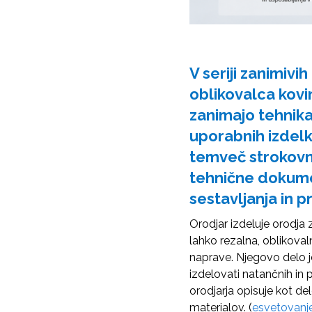
V seriji zanimiv
oblikovalca kovi
zanimajo tehnika,
uporabnih izdelko
temveč strokovn
tehnične dokumen
sestavljanja in p
Orodjar izdeluje orodja 
lahko rezalna, oblikovaln
naprave. Njegovo delo j
izdelovati natančnih in 
orodjarja opisuje kot del
materialov. (
esvetovanje