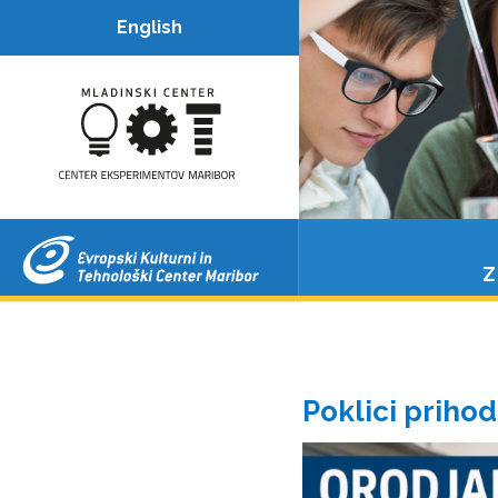
Center
English
eksperimentov
Maribor
Z
Poklici prihod