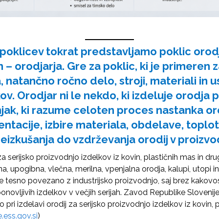
ih poklicev tokrat predstavljamo poklic
orod
n – orodjarja
. Gre za poklic, ki je primeren za
 natančno ročno delo, stroji, materiali in u
v. Orodjar ni le nekdo, ki izdeluje orodja p
jak, ki razume celoten proces nastanka or
tacije, izbire materiala, obdelave, toplo
reizkušanja do vzdrževanja orodij v proizvod
za serijsko proizvodnjo izdelkov iz kovin, plastičnih mas in dru
a, upogibna, vlečna, merilna, vpenjalna orodja, kalupi, utopi i
e tesno povezano z industrijsko proizvodnjo, saj brez kakovo
ponovljivih izdelkov v večjih serijah. Zavod Republike Sloveni
o pri izdelavi orodij za serijsko proizvodnjo izdelkov iz kovin, 
.ess.gov.si
)