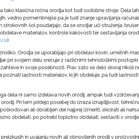
a tako klasična ročna orodja kot tudi sodobne stroje. Dela lah
trojih, vedno pomembnejše pa je tudi znanje upravljanja račun
h strokovnih šol poudarjajo, da se orodjar uči struženja, brušen
 obdelave materialov, kontrole kakovosti ter sestavljanja orod
v.si
)
aznoliko. Orodja se uporabljajo pri obdelavi kovin, umetnih mas,
jar pri svojem delu srečuje z različnimi tehnološkimi postopki i
 zahteve in svoje posebnosti. Prav zato se delo skoraj nikoli
poznati lastnosti materialov, ki jih obdeluje, pa tudi lastnosti
dela ni samo izdelava novih orodij, ampak tudi vzdrževanje
orodij. Pri tem pridejo posebej do izraza iznajdljivost, tehnična
škodovan ali obrabljen del najprej izmeriti, skicirati ali narisa
zno obdelati, po potrebi toplotno obdelati, sestaviti v orodje
 preizkusih in uvajanju novih ali obnovljenih orodij v proizvod