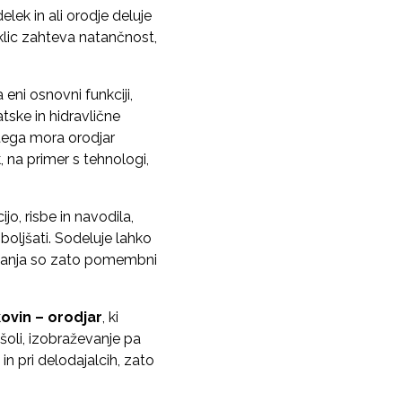
elek in ali orodje deluje
oklic zahteva natančnost,
ni osnovni funkciji,
tske in hidravlične
 tega mora orodjar
, na primer s tehnologi,
o, risbe in navodila,
zboljšati. Sodeluje lahko
 znanja so zato pomembni
ovin – orodjar
, ki
oli, izobraževanje pa
in pri delodajalcih, zato