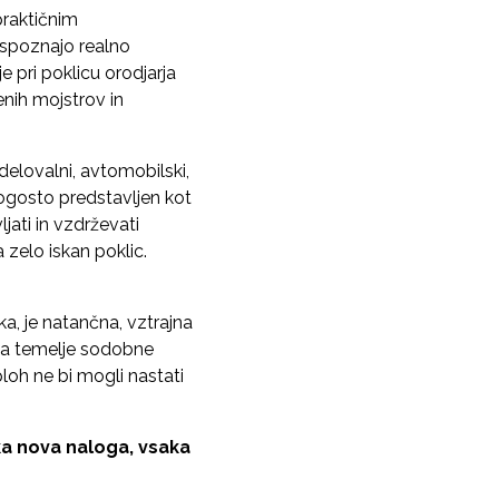
raktičnim
 spoznajo realno
 pri poklicu orodjarja
nih mojstrov in
delovalni, avtomobilski,
 pogosto predstavljen kot
ljati in vzdrževati
 zelo iskan poklic.
ka, je natančna, vztrajna
arja temelje sodobne
ploh ne bi mogli nastati
aka nova naloga, vsaka