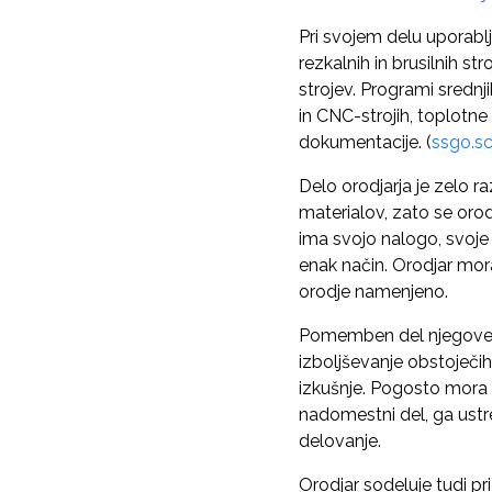
Pri svojem delu uporablj
rezkalnih in brusilnih s
strojev. Programi srednji
in CNC-strojih, toplotne
dokumentacije. (
ssgo.sc
Delo orodjarja je zelo r
materialov, zato se orod
ima svojo nalogo, svoje
enak način. Orodjar mora 
orodje namenjeno.
Pomemben del njegovega 
izboljševanje obstoječih 
izkušnje. Pogosto mora po
nadomestni del, ga ustre
delovanje.
Orodjar sodeluje tudi pri