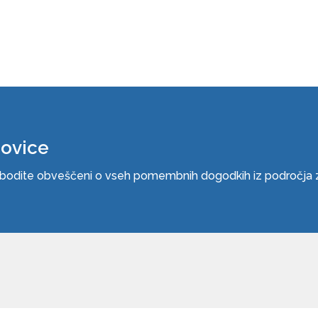
novice
n bodite obveščeni o vseh pomembnih dogodkih iz področja zn