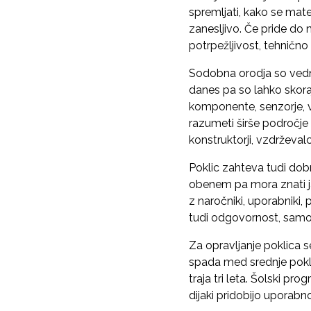
spremljati, kako se mater
zanesljivo. Če pride do 
potrpežljivost, tehničn
Sodobna orodja so vedno
danes pa so lahko skoraj
komponente, senzorje, v
razumeti širše področje s
konstruktorji, vzdrževalc
Poklic zahteva tudi dob
obenem pa mora znati jasn
z naročniki, uporabniki
tudi odgovornost, samos
Za opravljanje poklica
spada med srednje pokl
traja tri leta. Šolski pr
dijaki pridobijo uporabn