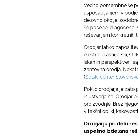
Vedno pomembnejše post
usposabljanjem v podje
delovno okolje, sodobne 
še posebej dragoceno, s
reševanjem konkretnih t
Orodjar lahko zaposlitev
elektro, plastičarski, st
iskan in perspektiven, sa
zahtevna orodja. Nekater
(
Šolski center Slovensk
Poklic orodjarja je zato
in ustvarjalna. Orodjar 
proizvodnje. Brez njegove
v takšni obliki, kakovosti 
Orodjarju pri delu res
uspešno izdelana reši