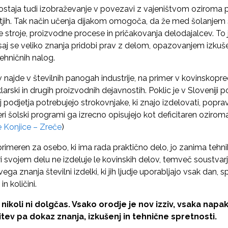
aja tudi izobraževanje v povezavi z vajeništvom oziroma p
tjih. Tak način učenja dijakom omogoča, da že med šolanjem
stroje, proizvodne procese in pričakovanja delodajalcev. To je
aj se veliko znanja pridobi prav z delom, opazovanjem izkuše
ehničnih nalog.
 najde v številnih panogah industrije, na primer v kovinskopre
eklarski in drugih proizvodnih dejavnostih. Poklic je v Sloveniji
j podjetja potrebujejo strokovnjake, ki znajo izdelovati, poprav
i šolski programi ga izrecno opisujejo kot deficitaren oziroma
e Konjice – Zreče
)
 primeren za osebo, ki ima rada praktično delo, jo zanima tehni
pri svojem delu ne izdeluje le kovinskih delov, temveč soustv
ga znanja številni izdelki, ki jih ljudje uporabljajo vsak dan, s
in količini.
 nikoli ni dolgčas. Vsako orodje je nov izziv, vsaka nap
tev pa dokaz znanja, izkušenj in tehnične spretnosti.