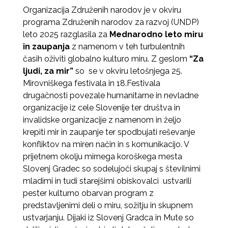
Organizacija Združenih narodov je v okviru
programa Združenih narodov za razvoj (UNDP)
leto 2025 razglasila za
Mednarodno leto miru
in zaupanja
z namenom v teh turbulentnih
časih oživiti globalno kulturo miru. Z geslom
“Za
ljudi, za mir”
so se v okviru letošnjega 25.
Mirovniškega festivala in 18.Festivala
drugačnosti povezale humanitarne in nevladne
organizacije iz cele Slovenije ter društva in
invalidske organizacije z namenom in željo
krepiti mir in zaupanje ter spodbujati reševanje
konfliktov na miren način in s komunikacijo. V
prijetnem okolju mirnega koroškega mesta
Slovenj Gradec so sodelujoči skupaj s številnimi
mladimi in tudi starejšimi obiskovalci ustvarili
pester kulturno obarvan program z
predstavljenimi deli o miru, sožitju in skupnem
ustvarjanju. Dijaki iz Slovenj Gradca in Mute so