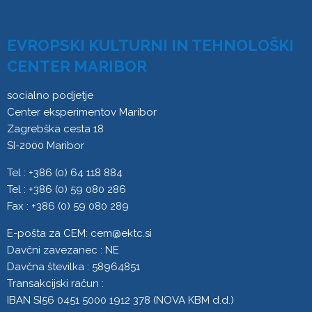
EVROPSKI KULTURNI IN TEHNOLOŠKI
CENTER MARIBOR
socialno podjetje
Center eksperimentov Maribor
Zagrebška cesta 18
SI-2000 Maribor
Tel : +386 (0) 64 118 884
Tel : +386 (0) 59 080 286
Fax : +386 (0) 59 080 289
E-pošta za CEM:
cem@ektc.si
Davčni zavezanec : NE
Davčna številka : 58964851
Transakcijski račun :
IBAN SI56 0451 5000 1912 378 (NOVA KBM d.d.)