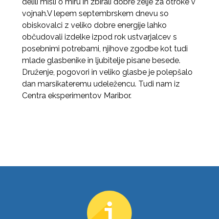
delili misli o miru in zbirali dobre želje za otroke v
vojnah.V lepem septembrskem dnevu so
obiskovalci z veliko dobre energije lahko
občudovali izdelke izpod rok ustvarjalcev s
posebnimi potrebami, njihove zgodbe kot tudi
mlade glasbenike in ljubitelje pisane besede.
Druženje, pogovori in veliko glasbe je polepšalo
dan marsikateremu udeležencu. Tudi nam iz
Centra eksperimentov Maribor.