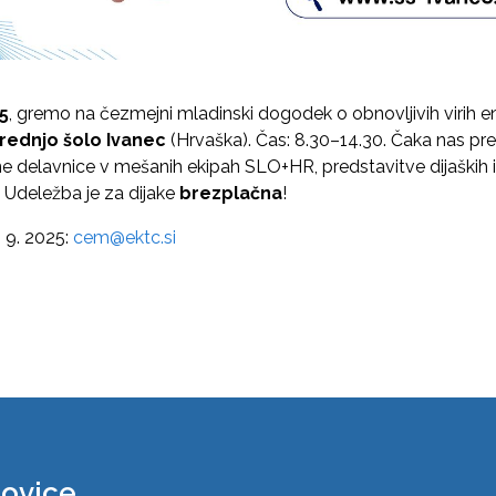
25
, gremo na čezmejni mladinski dogodek o obnovljivih virih en
rednjo šolo Ivanec
(Hrvaška). Čas: 8.30–14.30. Čaka nas pre
ične delavnice v mešanih ekipah SLO+HR, predstavitve dijaških
. Udeležba je za dijake
brezplačna
!
. 9. 2025:
cem@ektc.si
novice