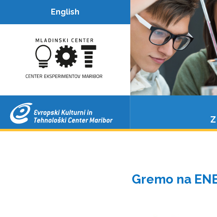
Center
English
eksperimentov
Maribor
Z
Gremo na EN