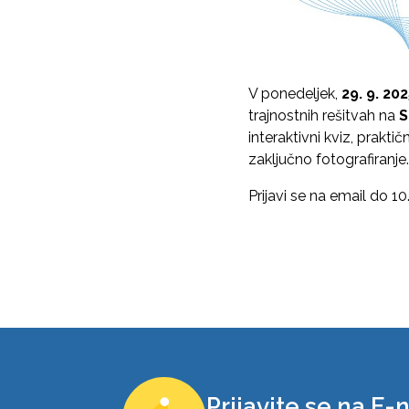
V ponedeljek,
29. 9. 20
trajnostnih rešitvah na
S
interaktivni kviz, prakt
zaključno fotografiranje
Prijavi se na email do 10
Prijavite se na E-