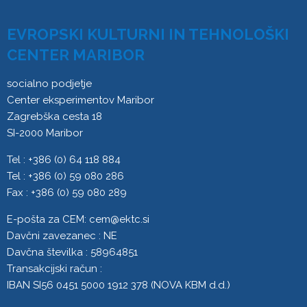
EVROPSKI KULTURNI IN TEHNOLOŠKI
CENTER MARIBOR
socialno podjetje
Center eksperimentov Maribor
Zagrebška cesta 18
SI-2000 Maribor
Tel : +386 (0) 64 118 884
Tel : +386 (0) 59 080 286
Fax : +386 (0) 59 080 289
E-pošta za CEM:
cem@ektc.si
Davčni zavezanec : NE
Davčna številka : 58964851
Transakcijski račun :
IBAN SI56 0451 5000 1912 378 (NOVA KBM d.d.)