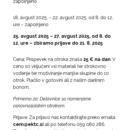
zapolnjeno
18. avgust 2025, – 22. avgust 2025, od 8. do 12.
ure – zapolnjeno
25. avgust 2025 – 27. avgust 2025, od 8. do
12. ure – zbiramo prijave
do 21. 8. 2025
Cena: Prispevek na otroka znaša
25 € na dan
. V
ceno so vključeni vsi materiali ter strokovno
vodenje ter motiviranje manjše skupine do 10
otrok. Plačilo v gotovini ali z našim darilnim
bonom.
Primerno za: Delavnice so namenjene
osnovnošolskim otrokom.
Prijave: Za prijavo nas kontaktirajte preko emaila
cem@ektc.si
ali po telefonu 059 080 286.