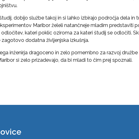
ojništvu.
študij, dobijo službe takoj in si lahko izbirajo področja dela in tud
ksperimentov Maribor želeli natančneje mladim predstaviti pok
 odločitev, kateri poklic oziroma za kateri študij se odločiti.
zagotovo dodatna življenjska izkušnja.
ga inženirja dragoceno in zelo pomembno za razvoj družbe n
ibor si zelo prizadevajo, da bi mladi to čim prej spoznali.
novice