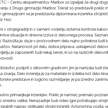
C – Centru eksperimentov Maribor so izpeljali že drugi dogo
anju z Drugo gimnazijo Maribor. Tokrat so predstavili poklic i
m gimnazijcem se je predstavila diplomirana inženirka strojništ
iz Hoč.
mi v strojegradnji in v samem vodenju sistema kontrole kakovo
mive situacije in dnevne izzive iz delovnega procesa. Seznani
. Razložila je, da je v proizvodnem delu nujno potrebna tudi 
ktov. Natančnost pri delu, dobra priprava, usklajenost delovn
djetju je zaposlenih tudi nekaj žensk, ki so na različnih delo
kovosti.
tavitvi, podprti s slikovnim gradivom, jim je nanizala tudi šte
a znanja. Delo inženirja je za materiale in izdelke kot delo kiru
rske predstave in logično razmišljanje, je pa izredno zanimiv
h.
nutno primanjkuje inženirjev. Poklic je namreč premalo poznan 
o izredno velike. Nenazadnje tudi video igre potrebujejo stroj
lnih naprav oblikujejo strojni inženirji. Avtonomna vozila, u