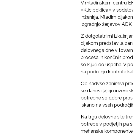
V mladinskem centru EKT
»Klic poklica« v sodelov
inženirja. Mladim dijako
izgradnjo žerjavov ADK 
Z dolgoletnimi izkušnja
dijakom predstavila zani
delovnega dne v tovarni
procesa in končnih produ
so ključ do uspeha. V po
na področju kontrole ka
Ob nadvse zanimivi preds
se danes iščejo inženirsk
potrebne so dobre prosto
iskano na vseh področji
Na trgu delovne sile tre
potrebe v podjetjih pa s
mehanske komponente igra