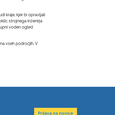
i kraje, kjer bi opravljali
lic strojnega inženirja
 Skupni voden ogled
a vseh področjih. V
Prijava na novice