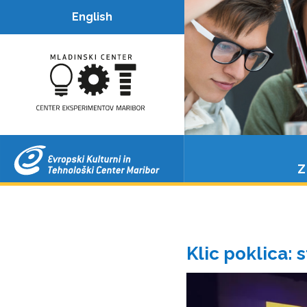
Center
English
eksperimentov
Maribor
Z
Klic poklica: s