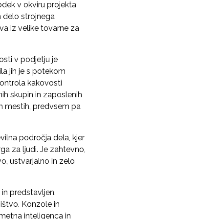
dek v okviru projekta
n delo strojnega
va iz velike tovarne za
sti v podjetju je
la jih je s potekom
kontrola kakovosti
ih skupin in zaposlenih
vnih mestih, predvsem pa
vilna področja dela, kjer
rga za ljudi. Je zahtevno,
o, ustvarjalno in zelo
in predstavljen,
ništvo. Konzole in
metna inteligenca in