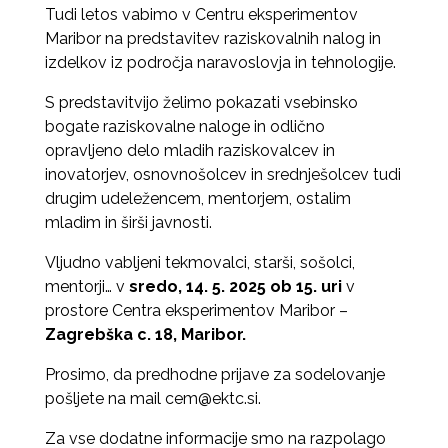
Tudi letos vabimo v Centru eksperimentov
Maribor na predstavitev raziskovalnih nalog in
izdelkov iz področja naravoslovja in tehnologije.
S predstavitvijo želimo pokazati vsebinsko
bogate raziskovalne naloge in odlično
opravljeno delo mladih raziskovalcev in
inovatorjev, osnovnošolcev in srednješolcev tudi
drugim udeležencem, mentorjem, ostalim
mladim in širši javnosti.
Vljudno vabljeni tekmovalci, starši, sošolci,
mentorji… v
sredo, 14. 5. 2025 ob 15. uri
v
prostore Centra eksperimentov Maribor –
Zagrebška c. 18, Maribor.
Prosimo, da predhodne prijave za sodelovanje
pošljete na mail cem@ektc.si.
Za vse dodatne informacije smo na razpolago