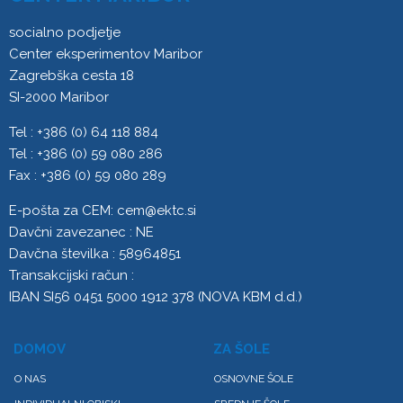
socialno podjetje
Center eksperimentov Maribor
Zagrebška cesta 18
SI-2000 Maribor
Tel : +386 (0) 64 118 884
Tel : +386 (0) 59 080 286
Fax : +386 (0) 59 080 289
E-pošta za CEM:
cem@ektc.si
Davčni zavezanec : NE
Davčna številka : 58964851
Transakcijski račun :
IBAN SI56 0451 5000 1912 378 (NOVA KBM d.d.)
DOMOV
ZA ŠOLE
O NAS
OSNOVNE ŠOLE