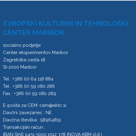
EVROPSKI KULTURNI IN TEHNOLOŠKI
CENTER MARIBOR
socialno podjetje
Center eksperimentov Maribor
Zagrebška cesta 18
SI-2000 Maribor
Tel : +386 (0) 64 118 884
Tel : +386 (0) 59 080 286
Fax : +386 (0) 59 080 289
E-pošta za CEM:
cem@ektc.si
Davčni zavezanec : NE
Davčna številka : 58964851
Transakcijski račun :
IBAN SI56 0451 5000 1912 378 (NOVA KBM d.d.)