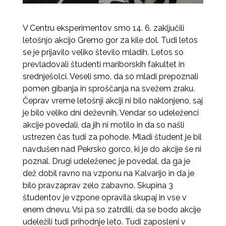
V Centru eksperimentov smo 14. 6. zaključili
letošnjo akcijo Gremo gor za kile dol. Tudi letos
se je prijavilo veliko število mladih. Letos so
prevladovali študenti mariborskih fakultet in
srednješolci. Veseli smo, da so mladi prepoznali
pomen gibanja in sproščanja na svežem zraku.
Čeprav vreme letošnji akciji ni bilo naklonjeno, saj
je bilo veliko dni deževnih. Vendar so udeleženci
akcije povedali, da jih ni motilo in da so našli
ustrezen čas tudi za pohode. Mladi študent je bil
navdušen nad Pekrsko gorco, ki je do akcije še ni
poznal. Drugi udeleženec je povedal, da ga je
dež dobil ravno na vzponu na Kalvarijo in da je
bilo pravzaprav zelo zabavno. Skupina 3
študentov je vzpone opravila skupaj in vse v
enem dnevu. Vsi pa so zatrdili, da se bodo akcije
udeležili tudi prihodnje leto. Tudi zaposleni v