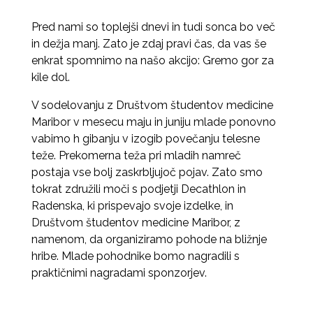
Pred nami so toplejši dnevi in tudi sonca bo več
in dežja manj. Zato je zdaj pravi čas, da vas še
enkrat spomnimo na našo akcijo: Gremo gor za
kile dol.
V sodelovanju z Društvom študentov medicine
Maribor v mesecu maju in juniju mlade ponovno
vabimo h gibanju v izogib povečanju telesne
teže. Prekomerna teža pri mladih namreč
postaja vse bolj zaskrbljujoč pojav. Zato smo
tokrat združili moči s podjetji Decathlon in
Radenska, ki prispevajo svoje izdelke, in
Društvom študentov medicine Maribor, z
namenom, da organiziramo pohode na bližnje
hribe. Mlade pohodnike bomo nagradili s
praktičnimi nagradami sponzorjev.