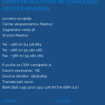
EVROPSKI KULTURNI IN TEHNOLOŠKI
CENTER MARIBOR
socialno podjetje
Center eksperimentov Maribor
Zagrebška cesta 18
SI-2000 Maribor
Tel : +386 (0) 64 118 884
Tel : +386 (0) 59 080 286
Fax : +386 (0) 59 080 289
E-pošta za CEM:
cem@ektc.si
Davčni zavezanec : NE
Davčna številka : 58964851
Transakcijski račun :
IBAN SI56 0451 5000 1912 378 (NOVA KBM d.d.)
DOMOV
ZA ŠOLE