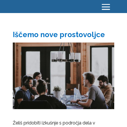
Iščemo nove prostovoljce
Želiš pridobiti izkušnje s področja dela v